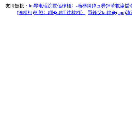
友情链接：
im鐢电珵浣撹偛棣栭〉-瀹樼綉鍏ュ彛銉荤數瀛愮
(瀹樻柟)缃戦〉鐗�-鍏徃棣栭〉
閰锋父ku銉�(app